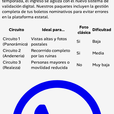
temporada, el ingreso se agiliza con el nuevo sistema de
validación digital. Nuestros paquetes incluyen la gestión
completa de tus boletos nominativos para evitar errores
en la plataforma estatal.
Foto
Circuito
Ideal para...
Dificultad
clásica
Circuito 1
Vistas altas y fotos
Si
Baja
(Panorámico)
postales
Circuito 2
Recorrrido completo
Si
Media
(Andeneria)
por las ruinas
Circuito 3
Personas mayores o
No
Muy baja
(Realeza)
movilidad reducida