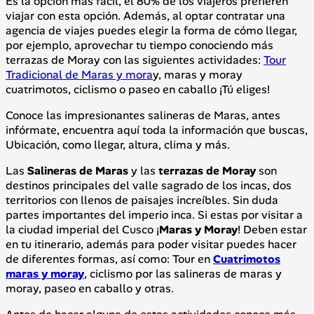
Es la opción más fácil, el 80% de los viajeros prefieren
viajar con esta opción. Además, al optar contratar una
agencia de viajes puedes elegir la forma de cómo llegar,
por ejemplo, aprovechar tu tiempo conociendo más
terrazas de Moray con las siguientes actividades:
Tour
Tradicional de Maras y mora
y, maras y moray
cuatrimotos, ciclismo o paseo en caballo ¡Tú eliges!
Conoce las impresionantes salineras de Maras, antes
infórmate, encuentra aquí toda la información que buscas,
Ubicación, como llegar, altura, clima y más.
Las
Salineras de Maras
y las
terrazas de Moray
son
destinos principales del valle sagrado de los incas, dos
territorios con llenos de paisajes increíbles. Sin duda
partes importantes del imperio inca. Si estas por visitar a
la ciudad imperial del Cusco ¡
Maras y Moray
! Deben estar
en tu itinerario, además para poder visitar puedes hacer
de diferentes formas, así como: Tour en
Cuatrimotos
maras y moray
, ciclismo por las salineras de maras y
moray, paseo en caballo y otras.