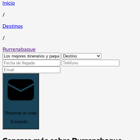
Inicio
/
Destinos
/
Rurrenabaque
Reservar un viaje
Enviando...