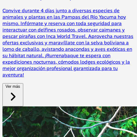
Convive durante 4 días junto a diversas especies de
animales y plantas en las Pampas del Río Yacuma hoy
mismo. Infórmate y reserva con toda seguridad para
interactuar con delfines rosados, observar caimanes y
pescar pirañas con Inca World Travel. Aprovecha nuestras
ofertas exclusivas y maravíllate con la selva boliviana a
lomo de caballo, avistando anacondas y aves exóticas en
su hábitat natural. ¡Rurrenabaque te espera con
expediciones nocturnas, cómodos lodges ecológicos y la
mejor organización profesional garantizada para tu
aventura!
Ver más