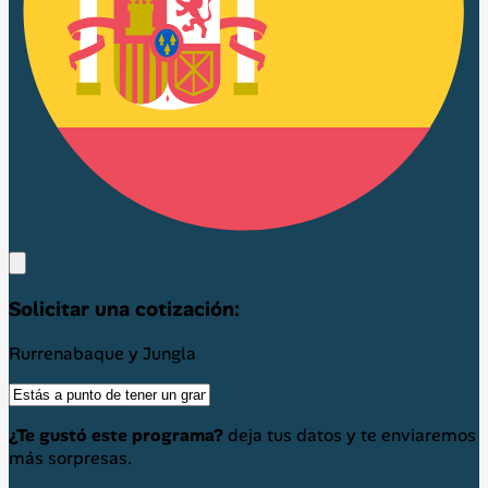
Solicitar una cotización:
Rurrenabaque y Jungla
¿Te gustó este programa?
deja tus datos y te enviaremos
más sorpresas.