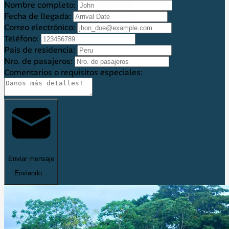
Nombre completo:
Fecha de llegada:
Correo electrónico:
Teléfono:
País de residencia:
Nro. de pasajeros:
Comentarios o requisitos especiales:
Enviar mensaje
Enviando...