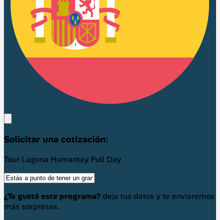
Solicitar una cotización:
Tour Laguna Humantay Full Day
¿Te gustó este programa?
deja tus datos y te enviaremos
más sorpresas.