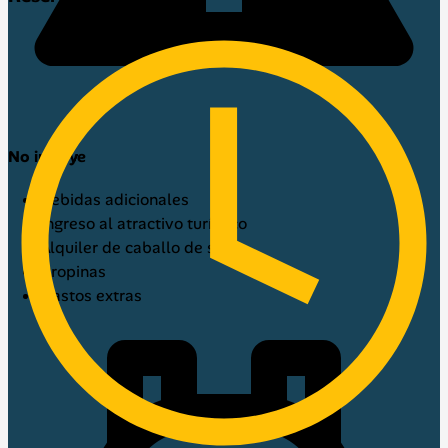
No incluye
Bebidas adicionales
Ingreso al atractivo turístico
Alquiler de caballo de silla
Propinas
Gastos extras