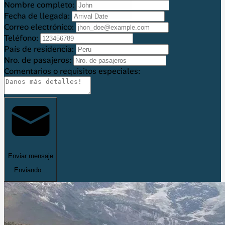
Nombre completo:
Fecha de llegada:
Correo electrónico:
Teléfono:
País de residencia:
Nro. de pasajeros:
Comentarios o requisitos especiales:
Enviar mensaje
Enviando...