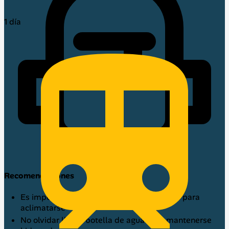
1 día
Recomendaciones
Es importante tener dias previos en Cusco para
aclimatarse
No olvidar llevar botella de agua para mantenerse