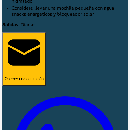
hidratado
Considere llevar una mochila pequeña con agua,
snacks energeticos y bloqueador solar
Salidas:
Diarias
Obtener una cotización