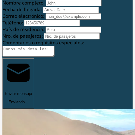
Nombre completo:
Fecha de llegada:
Correo electrónico:
Teléfono:
País de residencia:
Nro. de pasajeros:
Comentarios o requisitos especiales:
Enviar mensaje
Enviando...