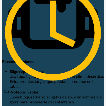
Recomendaciones
Elige ropa cómoda:
Usa ropa ligera y fresca, ideal para el clima desértico.
Evita prendas largas que puedan enredarse en la
tabla.
1 hrs
Protección solar:
Lleva bloqueador solar, gafas de sol y un sombrero o
gorra para protegerte del sol intenso.