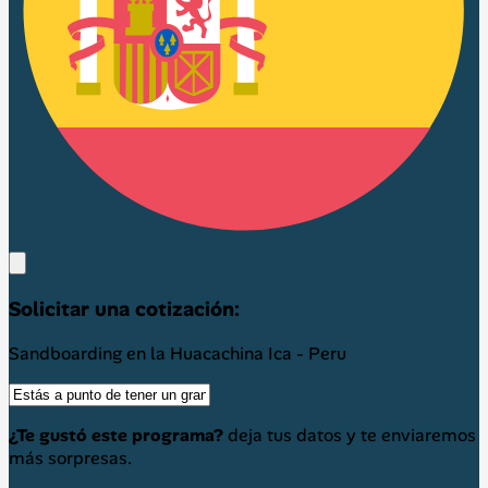
Solicitar una cotización:
Sandboarding en la Huacachina Ica - Peru
¿Te gustó este programa?
deja tus datos y te enviaremos
más sorpresas.