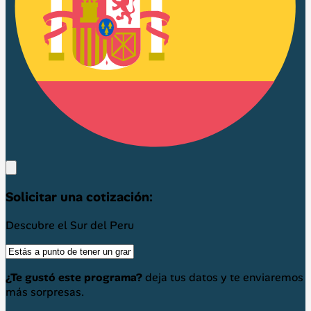
Solicitar una cotización:
Descubre el Sur del Peru
¿Te gustó este programa?
deja tus datos y te enviaremos
más sorpresas.