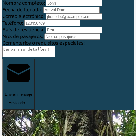
Nombre completo:
Fecha de llegada:
Correo electrónico:
Teléfono:
País de residencia:
Nro. de pasajeros:
Comentarios o requisitos especiales:
Enviar mensaje
Enviando...